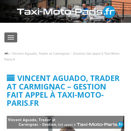
»
Vincent Aguado, Trader at Carmignac – Gestion fait appel à Taxi-Moto-
Paris.fr
VINCENT AGUADO, TRADER
AT CARMIGNAC – GESTION
FAIT APPEL À TAXI-MOTO-
PARIS.FR