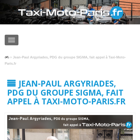
»
Jean-Paul Argyriades, PDG du groupe SIGMA, fait appel à Taxi-Moto-
Paris.fr
JEAN-PAUL ARGYRIADES,
PDG DU GROUPE SIGMA, FAIT
APPEL À TAXI-MOTO-PARIS.FR