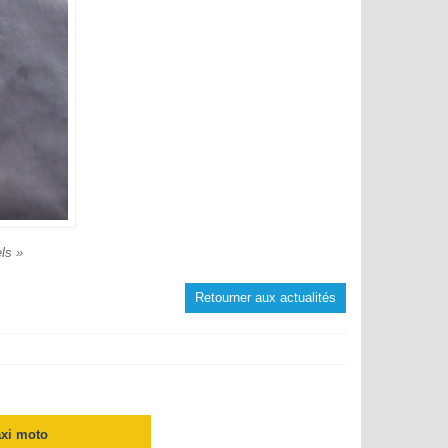
ls »
Retourner aux actualités
axi moto