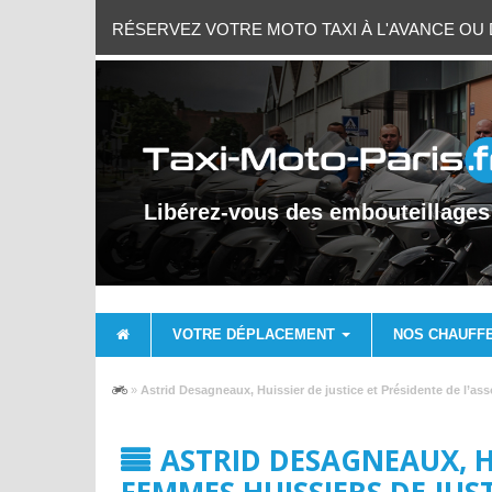
RÉSERVEZ VOTRE MOTO TAXI À L'AVANCE OU D
Libérez-vous des embouteillages
VOTRE DÉPLACEMENT
NOS CHAUFF
»
Astrid Desagneaux, Huissier de justice et Présidente de l’ass
ASTRID DESAGNEAUX, HU
FEMMES HUISSIERS DE JUS