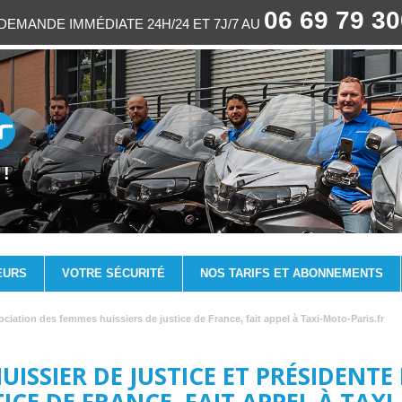
06 69 79 3
EMANDE IMMÉDIATE 24H/24 ET 7J/7 AU
 !
EURS
VOTRE SÉCURITÉ
NOS TARIFS ET ABONNEMENTS
ociation des femmes huissiers de justice de France, fait appel à Taxi-Moto-Paris.fr
ISSIER DE JUSTICE ET PRÉSIDENTE
TICE DE FRANCE, FAIT APPEL À TAX