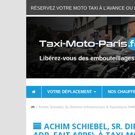
RÉSERVEZ VOTRE MOTO TAXI À L'AVANCE OU D
Libérez-vous des embouteillages
VOTRE DÉPLACEMENT
NOS CHAUFF
»
Achim Schiebel, Sr. Director Infrastructure & Operations EME
ACHIM SCHIEBEL, SR. 
ADP, FAIT APPEL À TAXI-