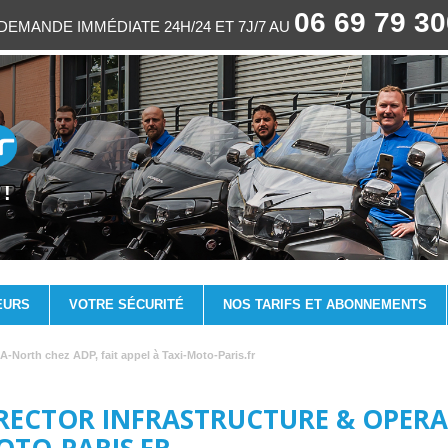
06 69 79 3
EMANDE IMMÉDIATE 24H/24 ET 7J/7 AU
 !
EURS
VOTRE SÉCURITÉ
NOS TARIFS ET ABONNEMENTS
A-North chez ADP, fait appel à Taxi-Moto-Paris.fr
DIRECTOR INFRASTRUCTURE & OPE
MOTO-PARIS.FR